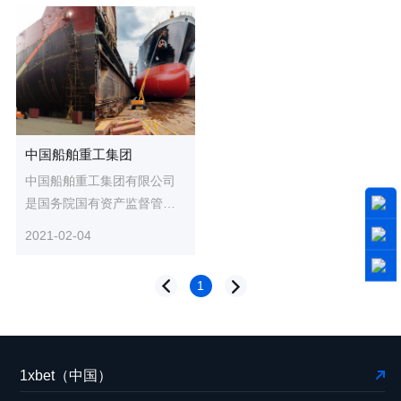
中国船舶重工集团
中国船舶重工集团有限公司
是国务院国有资产监督管理
委员会管理的中央企业。在
2021-02-04
此项目中，在船舶的建造、
维护...
1
1xbet（中国）