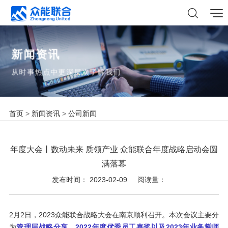
新闻资讯
从时事热点中更深层次了解我们
首页
>
新闻资讯
>
公司新闻
年度大会丨数动未来 质领产业 众能联合年度战略启动会圆
满落幕
发布时间： 2023-02-09
阅读量：
2月2日，2023众能联合战略大会在南京顺利召开。本次会议主要分
为
管理层战略分享、2022年度优秀员工嘉奖以及2023年业务誓师