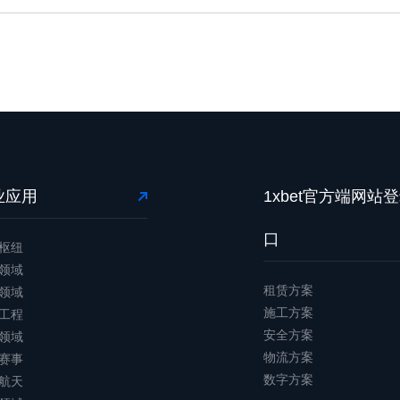
业应用
1xbet官方端网站
口
枢纽
领域
租赁方案
领域
施工方案
工程
安全方案
领域
物流方案
赛事
数字方案
航天