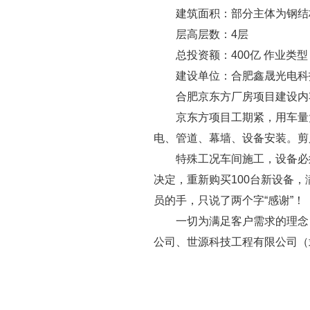
建筑面积：部分主体为钢结
层高层数：4层
总投资额：400亿 作业类型
建设单位：合肥鑫晟光电科技
合肥京东方厂房项目建设内
京东方项目工期紧，用车量
电、管道、幕墙、设备安装。剪叉
特殊工况车间施工，设备必
决定，重新购买100台新设备
员的手，只说了两个字“感谢”！
一切为满足客户需求的理念
公司、世源科技工程有限公司（