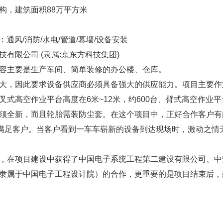
构，建筑面积88万平方米
：通风/消防/水电/管道/幕墙/设备安装
有限公司 (隶属:京东方科技集团)
容主要是生产车间、简单装修的办公楼、仓库。
大，因此要求设备供应商必须具备强大的供应能力。项目主要作
式高空作业平台高度在6米~12米，约600台、臂式高空作业平
须全新，而且轮胎需装防尘套。在这个项目中，正好合作客户有
，满足客户。当客户看到一车车崭新的设备到达现场时，激动之情
，在项目建设中获得了中国电子系统工程第二建设有限公司、中
隶属于中国电子工程设计院）的合作，更重要的是项目结束后，