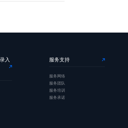
登录入
服务支持
服务网络
服务团队
服务培训
服务承诺