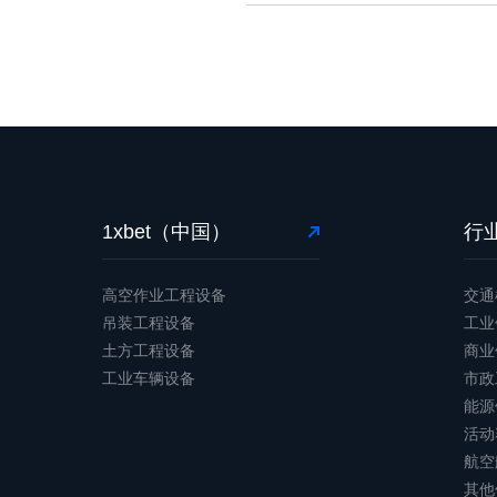
1xbet（中国）
行
高空作业工程设备
交通
吊装工程设备
工业
土方工程设备
商业
工业车辆设备
市政
能源
活动
航空
其他