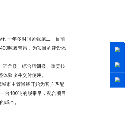
。经过一年多时间紧张施工，目前
400吨履带吊，为项目的建设添
、宿舍楼、综合培训楼、重竞技
底整体验收并交付使用。
店城市主管肖锋开始为客户匹配
一台400吨的履带吊，配合项目
%的成本。