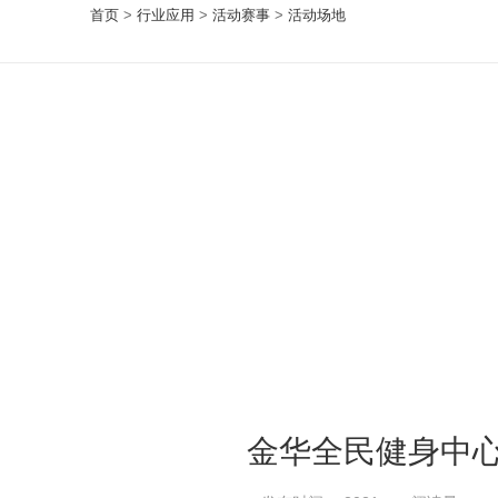
首页
>
行业应用
>
活动赛事
>
活动场地
金华全民健身中