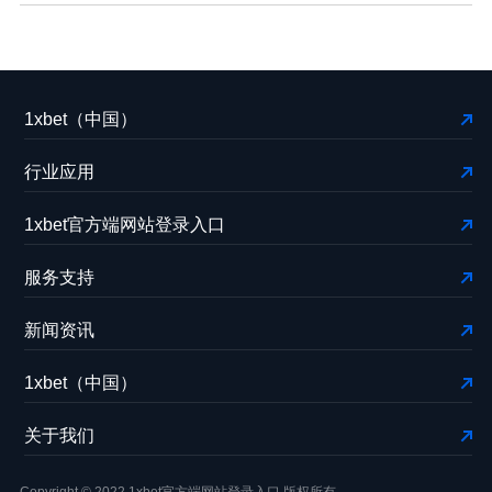
1xbet（中国）
行业应用
1xbet官方端网站登录入口
服务支持
新闻资讯
1xbet（中国）
关于我们